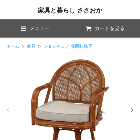
家具と暮らし ささおか
メニュー
カートを見る
ホーム
>
家具
>
ラタンチェア 藤回転椅子