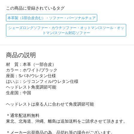
この商品に登録されているタグ
本革製（1部合皮含む）・ソファー・パーソナルチェア
シェーズロングソファー・カウチソファー・オットマン/スツール・オッ
トマン/スツール対応ソファー
商品の説明
材 質：本革（一部合皮）
カラー：ホワイト/ブラック
座面：Sバネ/ウレタン仕様
はいぶ：シリコンフィル/ウレタン仕様
ヘッドレスト角度調節可能
生産国：中国
ヘッドレストは座る人に合わせて角度調節可能
＊通常配送料無料
東北、北海道、沖縄、離島は追加送料をご請求させて頂きます。
＊メーカー出荷商品の為、品切れ等の場合がございます。