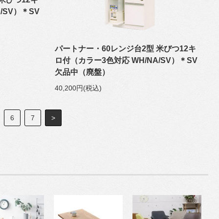
/SV）＊SV
パートナー・60レンジ台2型 米びつ12キ
ロ付（カラー3色対応 WH/NA/SV）＊SV
欠品中（廃盤）
40,200円(税込)
6
7
>