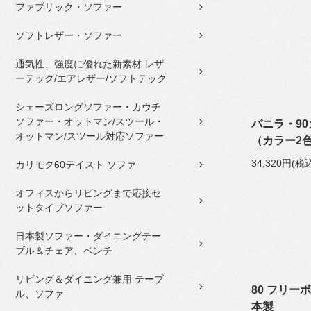
ファブリック・ソファー
ソフトレザー・ソファー
通気性、強度に優れた新素材 レザ
ーテック/エアレザー/ソフトテック
シェーズロングソファー・カウチ
ソファー・オットマン/スツール・
バニラ・90
オットマン/スツール対応ソファー
（カラー2色
34,320円(税
カリモク60テイスト ソファ
オフィスからリビングまで応接セ
ットタイプソファー
日本製ソファー・ダイニングテー
ブル＆チェア、ベンチ
リビング＆ダイニング兼用 テーブ
80 フリー
ル、ソファ
本製