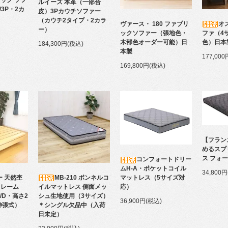
ルイーズ 本革（一部合
/3P・2カ
皮）3Pカウチソファー
（カウチ2タイプ・2カラ
ヴァース・ 180 ファブリ
オ
ー）
ックソファー（張地色・
ファ（4
木部色オーダー可能）日
色）日本
184,300円(税込)
本製
177,00
169,800円(税込)
【フラン
めるスプ
ス フォ
コンフォートドリー
ムH-A・ポケットコイル
34,800
MB-210 ボンネルコ
ー 天然杢
マットレス（5サイズ対
イルマットレス 側面メッ
フレーム
応）
シュ生地使用（3サイズ）
D/D・高さ2
36,900円(税込)
＊シングル欠品中（入荷
伸張式）
日未定）