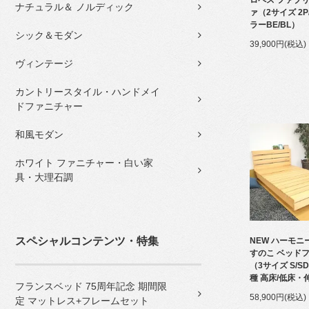
ナチュラル＆ ノルディック
ァ（2サイズ 2P
ラーBE/BL）
シック＆モダン
39,900円(税込)
ヴィンテージ
カントリースタイル・ハンドメイ
ドファニチャー
和風モダン
ホワイト ファニチャー・白い家
具・大理石調
スペシャルコンテンツ・特集
NEW ハーモニ
すのこ ベッド
（3サイズ S/S
種 高床/低床・
フランスベッド 75周年記念 期間限
58,900円(税込)
定 マットレス+フレームセット