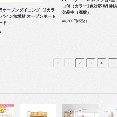
ロ付（カラー3色対応 WH/NA
05オープンダイニング（2カラ
欠品中（廃盤）
R）パイン無垢材 オープンボード
40,200円(税込)
ード
込)
<
1
2
3
4
5