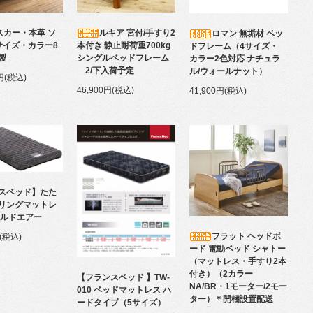
スカー・本革 ソ
ルキア 宮付/手すり2
ロマン 無垢材 ベッ
サイズ・カラー8
本付き 静止耐荷重700kg
ドフレーム（4サイズ・
製
シングルベッドフレーム
カラー2色対応 ナチュラ
2/下入荷予定
ル/ウォールナット）
0円(税込)
46,900円(税込)
41,900円(税込)
スベッド】たた
リングマットレ
ールドエアー
フラット ヘッドボ
円(税込)
ード 電動ベッド シャトー
（マットレス・手すり2本
付き）（2カラー
【フランスベッド 】TW-
NA/BR・1モーター/2モー
010 ベッドマットレス ハ
ター）＊開梱設置配送
ードタイプ（5サイズ）