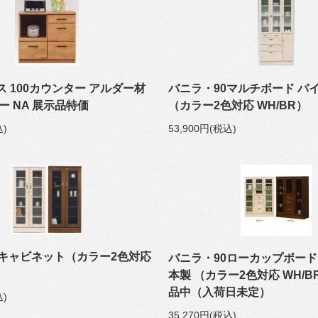
ス 100カウンター アルダー材
バニラ・90マルチボード パ
ー NA 展示品特価
（カラー2色対応 WH/BR）
込)
53,900円(税込)
0キャビネット（カラー2色対応
バニラ・90ローカップボード
本製 （カラー2色対応 WH/B
品中（入荷日未定）
込)
35,270円(税込)