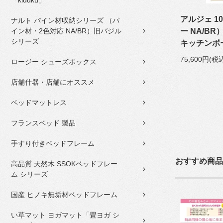
「kiduku」
アルジェ 1
ナルト パイン材収納シリーズ （パ
イン材・2色対応 NA/BR）旧バジル
ー NA/B
シリーズ
キッチンボ
75,600円(税
ロージー シューズボックス
店舗什器・店舗にオススメ
ベッドマットレス
フランスベッド 製品
手すり付きベッドフレーム
おすすめ商品
高品質 天然木 SSOKベッドフレー
ム シリーズ
国産 ヒノキ無垢材ベッドフレーム
い草マット ヨガマット「畳ヨガ シ