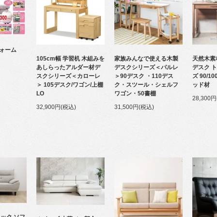
ォーム
105cm幅 学習机 木組みを
家族みんなで使える木製
天然木素
あしらったアルダー材デ
デスクシリーズ＜パルレ
デスク ト
スクシリーズ＜カローレ
＞90デスク ・110デス
ズ 90/1
＞ 105デスク/ワゴン/上棚
ク・スツール・シェルフ
ッド材
LO
ワゴン・50書棚
28,300
32,900円(税込)
31,500円(税込)
ック ソフ