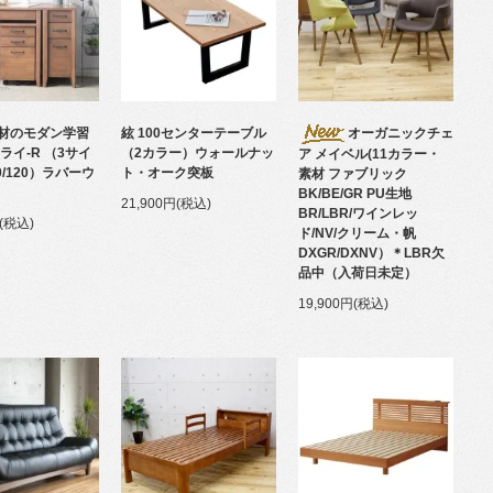
材のモダン学習
絃 100センターテーブル
オーガニックチェ
ライ-R （3サイ
（2カラー）ウォールナッ
ア メイベル(11カラー・
00/120）ラバーウ
ト・オーク突板
素材 ファブリック
BK/BE/GR PU生地
21,900円(税込)
BR/LBR/ワインレッ
円(税込)
ド/NV/クリーム・帆
DXGR/DXNV）＊LBR欠
品中（入荷日未定）
19,900円(税込)