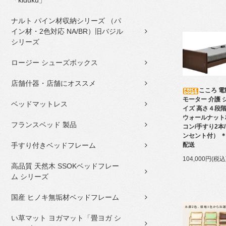
「kiduku」
ナルト パイン材収納シリーズ （パ
イン材・2色対応 NA/BR）旧バジル
シリーズ
ロージー シューズボックス
店舗什器・店舗にオススメ
こころ 電
モーター 介護 
ベッドマットレス
イズ 高さ４段
ウォールナット
フランスベッド 製品
コン/手すり2本
ンセント付） 
手すり付きベッドフレーム
配送
104,000円(税込
高品質 天然木 SSOKベッドフレー
ム シリーズ
国産 ヒノキ無垢材ベッドフレーム
い草マット ヨガマット「畳ヨガ シ