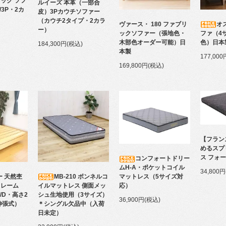
ック ソフ
ルイーズ 本革（一部合
/3P・2カ
皮）3Pカウチソファー
（カウチ2タイプ・2カラ
ヴァース・ 180 ファブリ
オ
ー）
ックソファー（張地色・
ファ（4
木部色オーダー可能）日
色）日本
184,300円(税込)
本製
177,00
169,800円(税込)
【フラン
めるスプ
ス フォ
コンフォートドリー
ムH-A・ポケットコイル
34,800
MB-210 ボンネルコ
ー 天然杢
マットレス（5サイズ対
イルマットレス 側面メッ
フレーム
応）
シュ生地使用（3サイズ）
D/D・高さ2
36,900円(税込)
＊シングル欠品中（入荷
伸張式）
日未定）