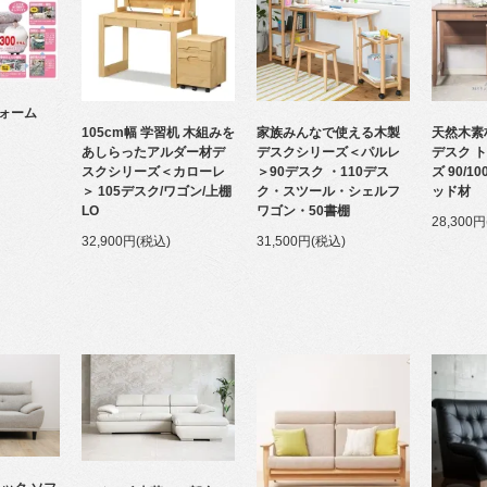
ォーム
105cm幅 学習机 木組みを
家族みんなで使える木製
天然木素
あしらったアルダー材デ
デスクシリーズ＜パルレ
デスク ト
スクシリーズ＜カローレ
＞90デスク ・110デス
ズ 90/1
＞ 105デスク/ワゴン/上棚
ク・スツール・シェルフ
ッド材
LO
ワゴン・50書棚
28,300
32,900円(税込)
31,500円(税込)