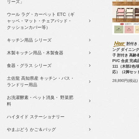
リーズ」
ウール ラグ・カーペット ETC（ギ
ャッベ・マット・チェアパッド・
クッションカバー等）
キッチン用品 シリーズ
肘付き
ング ダイニング
木製キッチン用品・木製食器
子 肘付き 高齢
PVC 合皮 完成品
食器・グラス シリーズ
111（木部2色/
応）（2脚セッ
土佐龍 高知県産 キッチン・バス・
28,890円(税込)
ランドリー用品
お洗濯酵素・ペット消臭・ 野菜肥
料
ハイタイド ステーショナリー
やまぶどう かご＆バッグ