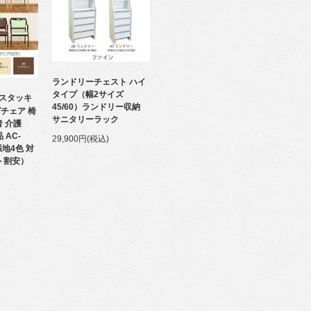
ランドリーチェスト ハイ
タイプ（幅2サイズ
 スタッキ
45/60）ランドリー収納
チェア 椅
サニタリーラック
者 介護
 AC-
29,900円(税込)
張地4色 対
ト割安）