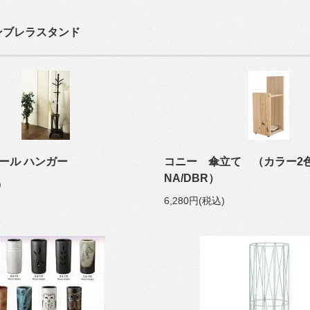
ンブレラスタンド
ール ハンガー
コニー 傘立て （カラー
NA/DBR）
)
6,280円(税込)