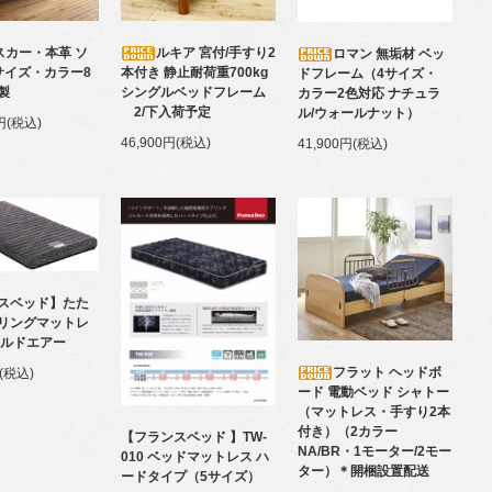
スカー・本革 ソ
ルキア 宮付/手すり2
ロマン 無垢材 ベッ
サイズ・カラー8
本付き 静止耐荷重700kg
ドフレーム（4サイズ・
製
シングルベッドフレーム
カラー2色対応 ナチュラ
2/下入荷予定
ル/ウォールナット）
0円(税込)
46,900円(税込)
41,900円(税込)
スベッド】たた
リングマットレ
ールドエアー
フラット ヘッドボ
円(税込)
ード 電動ベッド シャトー
（マットレス・手すり2本
付き）（2カラー
【フランスベッド 】TW-
NA/BR・1モーター/2モー
010 ベッドマットレス ハ
ター）＊開梱設置配送
ードタイプ（5サイズ）