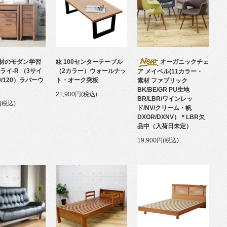
材のモダン学習
絃 100センターテーブル
オーガニックチェ
ライ-R （3サイ
（2カラー）ウォールナッ
ア メイベル(11カラー・
00/120）ラバーウ
ト・オーク突板
素材 ファブリック
BK/BE/GR PU生地
21,900円(税込)
BR/LBR/ワインレッ
円(税込)
ド/NV/クリーム・帆
DXGR/DXNV）＊LBR欠
品中（入荷日未定）
19,900円(税込)