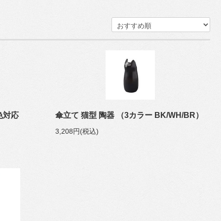
2色対応
傘立て 猫型 陶器 （3カラー BK/WH/BR）
3,208円(税込)