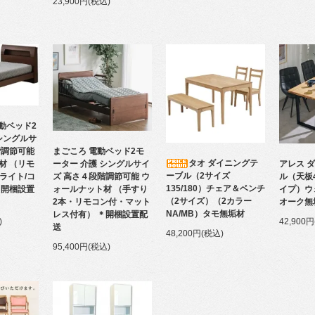
23,900円(税込)
動ベッド2
シングルサ
まごころ 電動ベッド2モ
階調節可能
タオ ダイニングテ
アレス 
ーター 介護 シングルサイ
材 （リモ
ーブル（2サイズ
ル（天板
ズ 高さ４段階調節可能 ウ
/ライト/コ
135/180）チェア＆ベンチ
イプ）ウ
ォールナット材 （手すり
＊開梱設置
（2サイズ）（2カラー
オーク無
2本・リモコン付・マット
NA/MB）タモ無垢材
レス付有） ＊開梱設置配
42,900
)
送
48,200円(税込)
95,400円(税込)