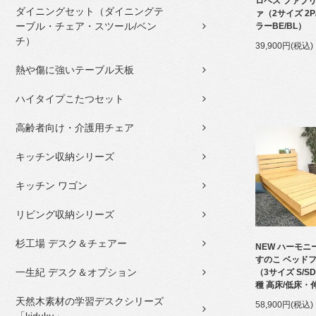
ロペス ファブリ
ダイニングセット（ダイニングテ
ァ（2サイズ 2P
ーブル・チェア・スツール/ベン
ラーBE/BL）
チ）
39,900円(税込)
熱や傷に強いテーブル天板
ハイタイプこたつセット
高齢者向け・介護用チェア
キッチン収納シリーズ
キッチン ワゴン
リビング収納シリーズ
杉工場 デスク＆チェアー
NEW ハーモニ
すのこ ベッド
一生紀 デスク＆オプション
（3サイズ S/S
種 高床/低床・
天然木素材の学習デスクシリーズ
58,900円(税込)