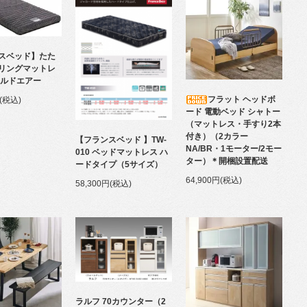
スベッド】たた
リングマットレ
ールドエアー
フラット ヘッドボ
円(税込)
ード 電動ベッド シャトー
（マットレス・手すり2本
付き）（2カラー
【フランスベッド 】TW-
NA/BR・1モーター/2モー
010 ベッドマットレス ハ
ター）＊開梱設置配送
ードタイプ（5サイズ）
64,900円(税込)
58,300円(税込)
ラルフ 70カウンター（2