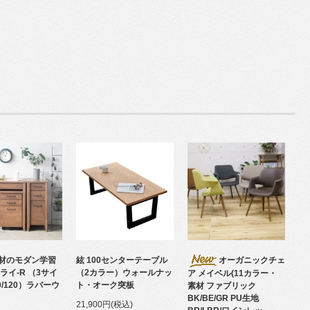
材のモダン学習
絃 100センターテーブル
オーガニックチェ
ライ-R （3サイ
（2カラー）ウォールナッ
ア メイベル(11カラー・
00/120）ラバーウ
ト・オーク突板
素材 ファブリック
BK/BE/GR PU生地
21,900円(税込)