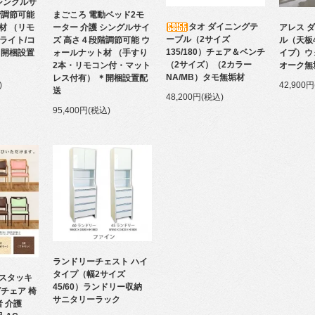
シングルサ
まごころ 電動ベッド2モ
階調節可能
タオ ダイニングテ
アレス 
ーター 介護 シングルサイ
材 （リモ
ーブル（2サイズ
ル（天板
ズ 高さ４段階調節可能 ウ
/ライト/コ
135/180）チェア＆ベンチ
イプ）ウ
ォールナット材 （手すり
＊開梱設置
（2サイズ）（2カラー
オーク無
2本・リモコン付・マット
NA/MB）タモ無垢材
レス付有） ＊開梱設置配
42,900
)
送
48,200円(税込)
95,400円(税込)
ランドリーチェスト ハイ
タイプ（幅2サイズ
 スタッキ
45/60）ランドリー収納
チェア 椅
サニタリーラック
者 介護