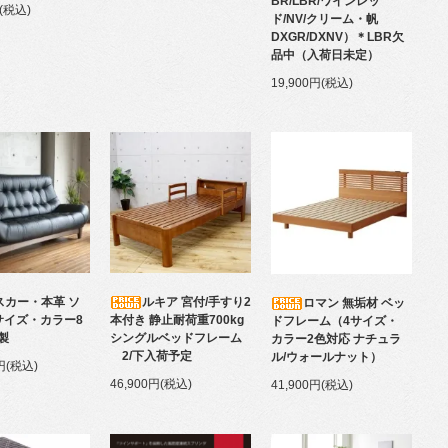
BR/LBR/ワインレッ
円(税込)
ド/NV/クリーム・帆
DXGR/DXNV）＊LBR欠
品中（入荷日未定）
19,900円(税込)
スカー・本革 ソ
ルキア 宮付/手すり2
ロマン 無垢材 ベッ
サイズ・カラー8
本付き 静止耐荷重700kg
ドフレーム（4サイズ・
製
シングルベッドフレーム
カラー2色対応 ナチュラ
2/下入荷予定
ル/ウォールナット）
0円(税込)
46,900円(税込)
41,900円(税込)