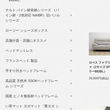
「kiduku」
ナルト パイン材収納シリーズ （パ
イン材・2色対応 NA/BR）旧バジル
シリーズ
ロージー シューズボックス
店舗什器・店舗にオススメ
ベッドマットレス
フランスベッド 製品
ロペス ファブリ
ァ（2サイズ 2P
手すり付きベッドフレーム
ラーBE/BL）
39,900円(税込)
高品質 天然木 SSOKベッドフレー
ム シリーズ
国産 ヒノキ無垢材ベッドフレーム
い草マット ヨガマット「畳ヨガ シ