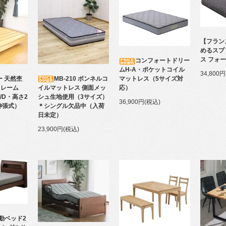
【フラン
めるスプ
ス フォ
コンフォートドリー
ムH-A・ポケットコイル
34,800
MB-210 ボンネルコ
ー 天然杢
マットレス（5サイズ対
イルマットレス 側面メッ
フレーム
応）
シュ生地使用（3サイズ）
D/D・高さ2
36,900円(税込)
＊シングル欠品中（入荷
伸張式）
日未定）
23,900円(税込)
動ベッド2