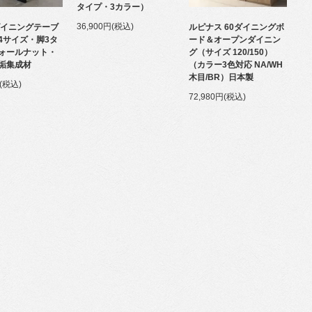
タイプ・3カラー）
36,900円(税込)
ダイニングテーブ
ルピナス 60ダイニングボ
4サイズ・脚3タ
ード＆オープンダイニン
ォールナット・
グ（サイズ 120/150）
垢集成材
（カラー3色対応 NA/WH
木目/BR）日本製
円(税込)
72,980円(税込)