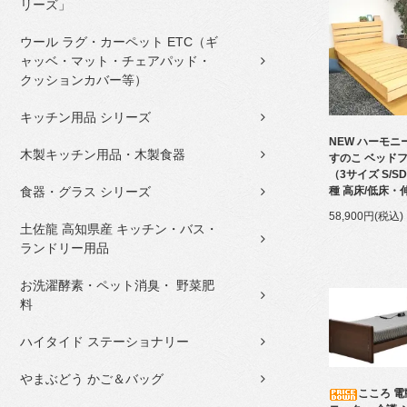
リーズ」
ウール ラグ・カーペット ETC（ギ
ャッベ・マット・チェアパッド・
クッションカバー等）
キッチン用品 シリーズ
NEW ハーモニ
木製キッチン用品・木製食器
すのこ ベッド
（3サイズ S/S
食器・グラス シリーズ
種 高床/低床・
58,900円(税込)
土佐龍 高知県産 キッチン・バス・
ランドリー用品
お洗濯酵素・ペット消臭・ 野菜肥
料
ハイタイド ステーショナリー
やまぶどう かご＆バッグ
こころ 電