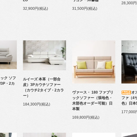
LO
ワゴン・50書棚
28,300
32,900円(税込)
31,500円(税込)
ック ソフ
ルイーズ 本革（一部合
/3P・2カ
皮）3Pカウチソファー
（カウチ2タイプ・2カラ
ヴァース・ 180 ファブリ
オ
ー）
ックソファー（張地色・
ファ（4
木部色オーダー可能）日
色）日本
184,300円(税込)
本製
177,00
169,800円(税込)