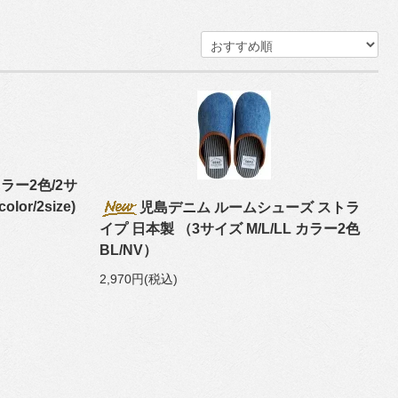
ラー2色/2サ
lor/2size)
児島デニム ルームシューズ ストラ
イプ 日本製 （3サイズ M/L/LL カラー2色
BL/NV）
2,970円(税込)