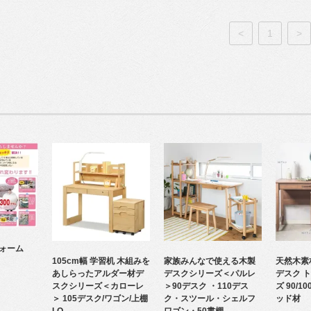
<
1
>
ォーム
105cm幅 学習机 木組みを
家族みんなで使える木製
天然木素
あしらったアルダー材デ
デスクシリーズ＜パルレ
デスク ト
スクシリーズ＜カローレ
＞90デスク ・110デス
ズ 90/1
＞ 105デスク/ワゴン/上棚
ク・スツール・シェルフ
ッド材