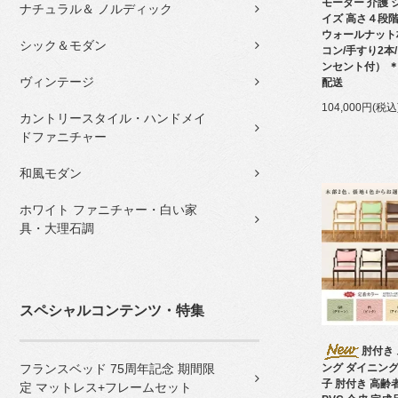
モーター 介護 
ナチュラル＆ ノルディック
イズ 高さ４段
ウォールナット
シック＆モダン
コン/手すり2本
ンセント付） 
ヴィンテージ
配送
104,000円(税込
カントリースタイル・ハンドメイ
ドファニチャー
和風モダン
ホワイト ファニチャー・白い家
具・大理石調
スペシャルコンテンツ・特集
肘付き
フランスベッド 75周年記念 期間限
ング ダイニング
子 肘付き 高齢
定 マットレス+フレームセット