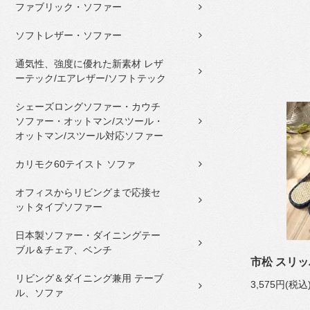
ファブリック・ソファー
ソフトレザー・ソファー
通気性、強度に優れた新素材 レザ
ーテック/エアレザー/ソフトテック
シェーズロングソファー・カウチ
ソファー・オットマン/スツール・
オットマン/スツール対応ソファー
カリモク60テイスト ソファ
オフィスからリビングまで応接セ
ットタイプソファー
日本製ソファー・ダイニングテー
ブル＆チェア、ベンチ
市松 スリ
リビング＆ダイニング兼用 テーブ
3,575円(税込
ル、ソファ