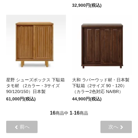
32,900円(税込)
星野 シューズボックス 下駄箱
大和 ラバーウッド材・日本製
タモ材 （2カラー・3サイズ
下駄箱（2サイズ 90・120）
90/120/150）日本製
（カラー2色対応 NA/BR）
61,000円(税込)
44,900円(税込)
16
1
16
商品中
-
商品
前へ
次へ