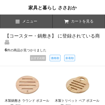
家具と暮らし ささおか
メニュー
カートを見る
【コースター・鍋敷き】 に登録されている商
品
6
件の商品が見つかりました
おすすめ順
価格順
新着順
木製鍋敷き ラウンド ボヌール
木製トリベット ペア ボヌール