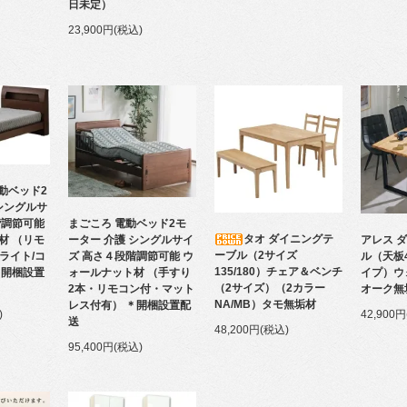
日未定）
23,900円(税込)
動ベッド2
シングルサ
まごころ 電動ベッド2モ
階調節可能
タオ ダイニングテ
アレス 
ーター 介護 シングルサイ
材 （リモ
ーブル（2サイズ
ル（天板
ズ 高さ４段階調節可能 ウ
/ライト/コ
135/180）チェア＆ベンチ
イプ）ウ
ォールナット材 （手すり
＊開梱設置
（2サイズ）（2カラー
オーク無
2本・リモコン付・マット
NA/MB）タモ無垢材
レス付有） ＊開梱設置配
42,900
)
送
48,200円(税込)
95,400円(税込)