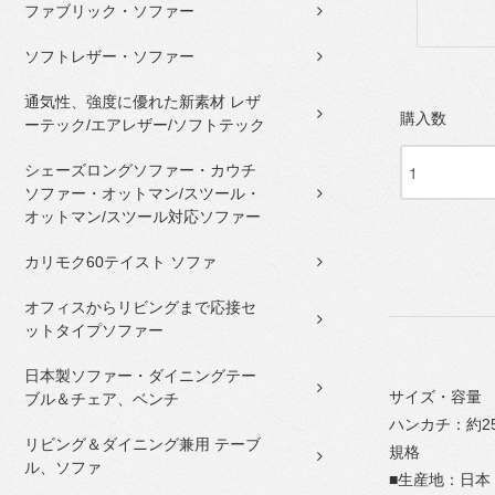
ファブリック・ソファー
ソフトレザー・ソファー
通気性、強度に優れた新素材 レザ
購入数
ーテック/エアレザー/ソフトテック
シェーズロングソファー・カウチ
ソファー・オットマン/スツール・
オットマン/スツール対応ソファー
カリモク60テイスト ソファ
オフィスからリビングまで応接セ
ットタイプソファー
日本製ソファー・ダイニングテー
サイズ・容量
ブル＆チェア、ベンチ
ハンカチ：約25
リビング＆ダイニング兼用 テーブ
規格
ル、ソファ
■生産地：日本