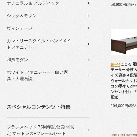
ナチュラル＆ ノルディック
58,900円(税込)
シック＆モダン
ヴィンテージ
カントリースタイル・ハンドメイ
ドファニチャー
和風モダン
こころ 電
モーター 介護 
ホワイト ファニチャー・白い家
イズ 高さ４段
具・大理石調
ウォールナット
コン/手すり2本
ンセント付） 
配送
104,000円(税込
スペシャルコンテンツ・特集
フランスベッド 75周年記念 期間限
定 マットレス+フレームセット