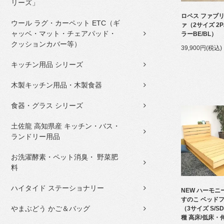
リーズ」
ロペス ファブリ
ウール ラグ・カーペット ETC（ギ
ァ（2サイズ 2P
ャッベ・マット・チェアパッド・
ラーBE/BL）
クッションカバー等）
39,900円(税込)
キッチン用品 シリーズ
木製キッチン用品・木製食器
食器・グラス シリーズ
土佐龍 高知県産 キッチン・バス・
ランドリー用品
お洗濯酵素・ペット消臭・ 野菜肥
料
ハイタイド ステーショナリー
NEW ハーモニ
すのこ ベッド
やまぶどう かご＆バッグ
（3サイズ S/S
種 高床/低床・