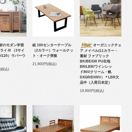
材のモダン学習
絃 100センターテーブル
オーガニックチェ
ライ-R （3サイ
（2カラー）ウォールナッ
ア メイベル(11カラー・
00/120）ラバーウ
ト・オーク突板
素材 ファブリック
BK/BE/GR PU生地
21,900円(税込)
BR/LBR/ワインレッ
円(税込)
ド/NV/クリーム・帆
DXGR/DXNV）＊LBR欠
品中（入荷日未定）
19,900円(税込)