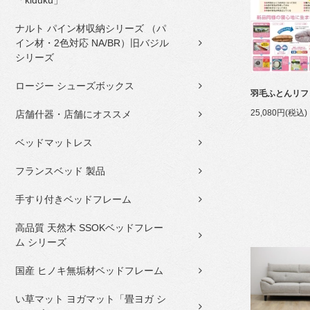
「kiduku」
ナルト パイン材収納シリーズ （パ
イン材・2色対応 NA/BR）旧バジル
シリーズ
ロージー シューズボックス
羽毛ふとんリフ
25,080円(税込)
店舗什器・店舗にオススメ
ベッドマットレス
フランスベッド 製品
手すり付きベッドフレーム
高品質 天然木 SSOKベッドフレー
ム シリーズ
国産 ヒノキ無垢材ベッドフレーム
い草マット ヨガマット「畳ヨガ シ