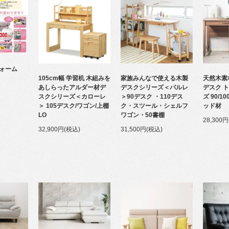
ォーム
105cm幅 学習机 木組みを
家族みんなで使える木製
天然木素
あしらったアルダー材デ
デスクシリーズ＜パルレ
デスク ト
スクシリーズ＜カローレ
＞90デスク ・110デス
ズ 90/1
＞ 105デスク/ワゴン/上棚
ク・スツール・シェルフ
ッド材
LO
ワゴン・50書棚
28,300
32,900円(税込)
31,500円(税込)