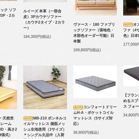
ック ソフ
ルイーズ 本革（一部合
/3P・2カ
皮）3Pカウチソファー
（カウチ2タイプ・2カラ
ヴァース・ 180 ファブリ
オ
ー）
ックソファー（張地色・
ファ（4
木部色オーダー可能）日
色）日本
184,300円(税込)
本製
177,00
169,800円(税込)
【フラン
めるスプ
ス フォ
コンフォートドリー
ムH-A・ポケットコイル
34,800
MB-210 ボンネルコ
ー 天然杢
マットレス（5サイズ対
イルマットレス 側面メッ
フレーム
応）
シュ生地使用（3サイズ）
D/D・高さ2
36,900円(税込)
＊シングル欠品中（入荷
伸張式）