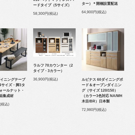
ター）＊開梱設置配送
ードタイプ（5サイズ）
64,900円(税込)
58,300円(税込)
ラルフ 70カウンター（2
タイプ・3カラー）
36,900円(税込)
ダイニングテーブ
ルピナス 60ダイニングボ
4サイズ・脚3タ
ード＆オープンダイニン
ォールナット・
グ（サイズ 120/150）
垢集成材
（カラー3色対応 NA/WH
木目/BR）日本製
円(税込)
72,980円(税込)