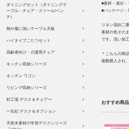
■素材・成分：
ダイニングセット（ダイニングテ
■パッケージ：
ーブル・チェア・スツール/ベン
チ）
リネン混紡二
熱や傷に強いテーブル天板
素材の色その
です。洗い加
ハイタイプこたつセット
高齢者向け・介護用チェア
＊こちらの商品
複数購入され
キッチン収納シリーズ
キッチン ワゴン
リビング収納シリーズ
杉工場 デスク＆チェアー
おすすめ商品
一生紀 デスク＆オプション
天然木素材の学習デスクシリーズ