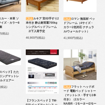
スカー・本革 ソ
ルキア 宮付/手すり2
ロマン 無垢材 ベッ
サイズ・カラー8
本付き 静止耐荷重700kg
ドフレーム（4サイズ・
製
シングルベッドフレーム
カラー2色対応 ナチュラ
2/下入荷予定
ル/ウォールナット）
0円(税込)
46,900円(税込)
41,900円(税込)
スベッド】たた
リングマットレ
ールドエアー
フラット ヘッドボ
円(税込)
ード 電動ベッド シャトー
（マットレス・手すり2本
付き）（2カラー
【フランスベッド 】TW-
NA/BR・1モーター/2モー
010 ベッドマットレス ハ