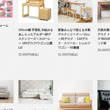
ォーム
105cm幅 学習机 木組みを
家族みんなで使える木製
天然木素
あしらったアルダー材デ
デスクシリーズ＜パルレ
デスク ト
スクシリーズ＜カローレ
＞90デスク ・110デス
ズ 90/1
＞ 105デスク/ワゴン/上棚
ク・スツール・シェルフ
ッド材
LO
ワゴン・50書棚
28,300
32,900円(税込)
31,500円(税込)