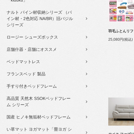
「kiduku」
ナルト パイン材収納シリーズ （パ
イン材・2色対応 NA/BR）旧バジル
シリーズ
羽毛ふとんリフ
ロージー シューズボックス
25,080円(税込)
店舗什器・店舗にオススメ
ベッドマットレス
フランスベッド 製品
手すり付きベッドフレーム
高品質 天然木 SSOKベッドフレー
ム シリーズ
国産 ヒノキ無垢材ベッドフレーム
い草マット ヨガマット「畳ヨガ シ