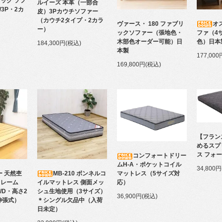
ック ソフ
ルイーズ 本革（一部合
/3P・2カ
皮）3Pカウチソファー
（カウチ2タイプ・2カラ
ヴァース・ 180 ファブリ
オ
ー）
ックソファー（張地色・
ファ（4
木部色オーダー可能）日
色）日本
184,300円(税込)
本製
177,00
169,800円(税込)
【フラン
めるスプ
ス フォ
コンフォートドリー
ムH-A・ポケットコイル
34,800
MB-210 ボンネルコ
ー 天然杢
マットレス（5サイズ対
イルマットレス 側面メッ
フレーム
応）
シュ生地使用（3サイズ）
D/D・高さ2
36,900円(税込)
＊シングル欠品中（入荷
伸張式）
日未定）