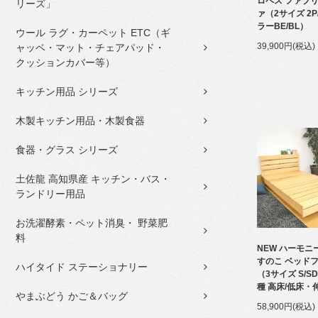
ロペス ファブリ
リーズ」
ァ（2サイズ 2P
ラーBE/BL）
ウール ラグ・カーペット ETC（ギ
39,900円(税込)
ャッベ・マット・チェアパッド・
クッションカバー等）
キッチン用品 シリーズ
木製キッチン用品・木製食器
食器・グラス シリーズ
土佐龍 高知県産 キッチン・バス・
ランドリー用品
お洗濯酵素・ペット消臭・ 野菜肥
料
NEW ハーモニ
すのこ ベッド
ハイタイド ステーショナリー
（3サイズ S/S
種 高床/低床・
やまぶどう かご＆バッグ
58,900円(税込)