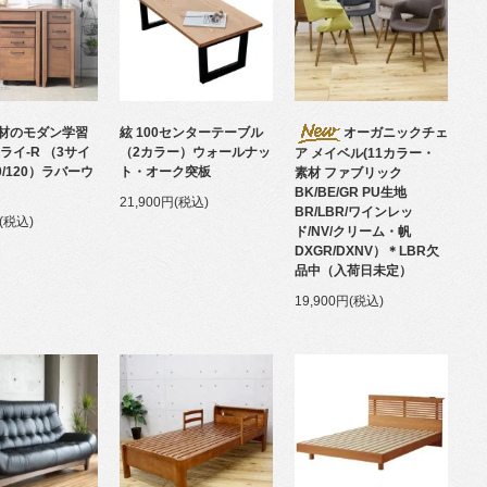
材のモダン学習
絃 100センターテーブル
オーガニックチェ
ライ-R （3サイ
（2カラー）ウォールナッ
ア メイベル(11カラー・
00/120）ラバーウ
ト・オーク突板
素材 ファブリック
BK/BE/GR PU生地
21,900円(税込)
BR/LBR/ワインレッ
円(税込)
ド/NV/クリーム・帆
DXGR/DXNV）＊LBR欠
品中（入荷日未定）
19,900円(税込)