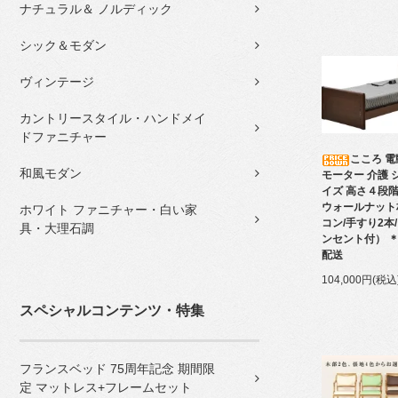
ナチュラル＆ ノルディック
シック＆モダン
ヴィンテージ
カントリースタイル・ハンドメイ
ドファニチャー
こころ 電
和風モダン
モーター 介護 
イズ 高さ４段
ウォールナット
ホワイト ファニチャー・白い家
コン/手すり2本
具・大理石調
ンセント付） 
配送
104,000円(税込
スペシャルコンテンツ・特集
フランスベッド 75周年記念 期間限
定 マットレス+フレームセット