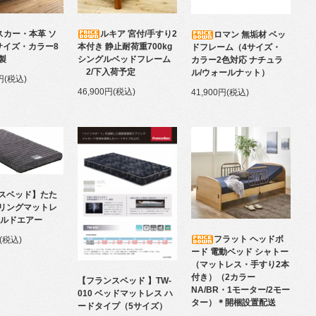
スカー・本革 ソ
ルキア 宮付/手すり2
ロマン 無垢材 ベッ
サイズ・カラー8
本付き 静止耐荷重700kg
ドフレーム（4サイズ・
製
シングルベッドフレーム
カラー2色対応 ナチュラ
2/下入荷予定
ル/ウォールナット）
0円(税込)
46,900円(税込)
41,900円(税込)
スベッド】たた
リングマットレ
ールドエアー
フラット ヘッドボ
円(税込)
ード 電動ベッド シャトー
（マットレス・手すり2本
付き）（2カラー
【フランスベッド 】TW-
NA/BR・1モーター/2モー
010 ベッドマットレス ハ
ター）＊開梱設置配送
ードタイプ（5サイズ）