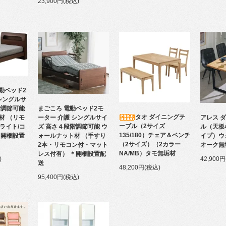
23,900円(税込)
動ベッド2
シングルサ
まごころ 電動ベッド2モ
階調節可能
タオ ダイニングテ
アレス 
ーター 介護 シングルサイ
材 （リモ
ーブル（2サイズ
ル（天板
ズ 高さ４段階調節可能 ウ
/ライト/コ
135/180）チェア＆ベンチ
イプ）ウ
ォールナット材 （手すり
＊開梱設置
（2サイズ）（2カラー
オーク無
2本・リモコン付・マット
NA/MB）タモ無垢材
レス付有） ＊開梱設置配
42,900
)
送
48,200円(税込)
95,400円(税込)