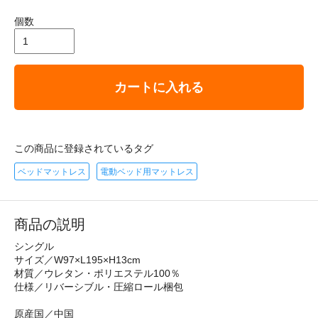
個数
カートに入れる
この商品に登録されているタグ
ベッドマットレス
電動ベッド用マットレス
商品の説明
シングル
サイズ／W97×L195×H13cm
材質／ウレタン・ポリエステル100％
仕様／リバーシブル・圧縮ロール梱包
原産国／中国