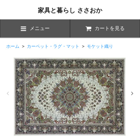
家具と暮らし ささおか
メニュー
カートを見る
ホーム
>
カーペット・ラグ・マット
>
モケット織り